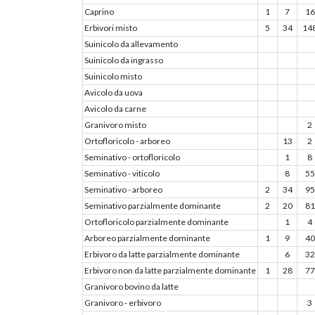
Caprino
1
7
16
Erbivori misto
5
34
14
Suinicolo da allevamento
Suinicolo da ingrasso
Suinicolo misto
Avicolo da uova
Avicolo da carne
Granivoro misto
2
Ortofloricolo - arboreo
13
2
Seminativo - ortofloricolo
1
8
Seminativo - viticolo
8
55
Seminativo - arboreo
2
34
95
Seminativo parzialmente dominante
2
20
81
Ortofloricolo parzialmente dominante
1
4
Arboreo parzialmente dominante
1
9
40
Erbivoro da latte parzialmente dominante
6
32
Erbivoro non da latte parzialmente dominante
1
28
77
Granivoro bovino da latte
Granivoro - erbivoro
3