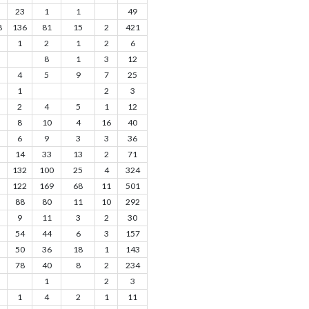
23
1
1
49
8
136
81
15
2
421
1
2
1
2
6
8
1
3
12
4
5
9
7
25
1
2
3
2
4
5
1
12
8
10
4
16
40
6
9
3
3
36
14
33
13
2
71
132
100
25
4
324
122
169
68
11
501
88
80
11
10
292
9
11
3
2
30
54
44
6
3
157
50
36
18
1
143
78
40
8
2
234
1
2
3
1
4
2
1
11