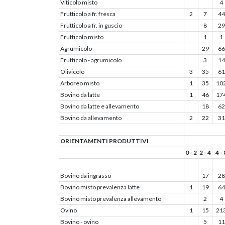
Viticolo misto
4
Frutticolo a fr. fresca
2
7
44
Frutticolo a fr. in guscio
8
29
Frutticolo misto
1
1
Agrumicolo
29
66
Frutticolo - agrumicolo
3
14
Olivicolo
3
35
61
Arboreo misto
1
35
10
Bovino da latte
1
46
17
Bovino da latte e allevamento
18
62
Bovino da allevamento
2
22
31
ORIENTAMENTI PRODUTTIVI
0 - 2
2 - 4
4 - 
Bovino da ingrasso
17
28
Bovino misto prevalenza latte
1
19
64
Bovino misto prevalenza allevamento
2
4
Ovino
1
15
21
Bovino - ovino
5
11