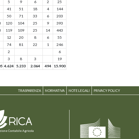
5
9
6
2
25
41
51
18
4
144
50
71
33
6
203
3
120
104
25
9
393
3
119
109
25
14
443
12
20
8
6
55
74
81
22
1
246
2
6
3
8
3
19
05
4.624
5.233
2.064
494
15.900
TRASPARENZA
NORMATIVA
NOTE LEGALI
PRIVACY POLICY
zione Contabile Agricola