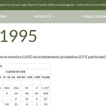
o per la ricerca in agricoltura e l'analisi dell'economia agraria
-
Centro di ricerca in Pol
EWS
PRODOTTI
PUBBLICAZION
 1995
ne economica (UDE) ed orientamento produttivo (OTE particolari
95
CLASSI DI UDE
8
8 - 16
16 - 40
40 - 100
>100
Totale
6
383
256
55
4
1.157
3
26
46
29
104
6
12
4
22
34
21
4
1
74