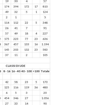
19
30
4
57
174
394
172
17
810
49
32
5
1
124
2
1
5
114
112
22
5
348
26
41
7
91
57
49
18
4
227
2
175
223
77
23
636
4
367
457
133
16
1.194
145
203
132
23
583
37
11
2
105
CLASSI DI UDE
8
8 - 16
16 - 40
40 - 100
>100
Totale
42
58
23
5
173
125
116
119
36
480
6
5
3
20
3
454
346
27
1.056
27
33
14
90