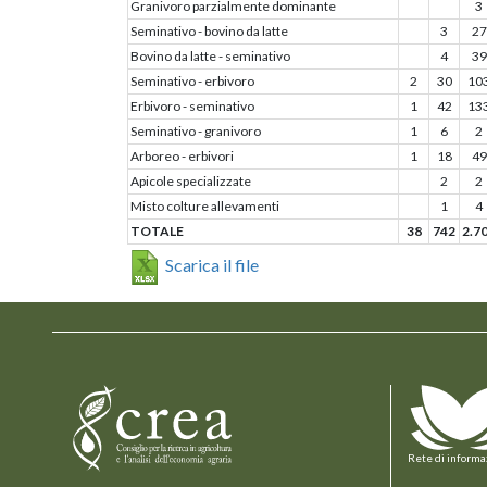
Granivoro parzialmente dominante
3
Seminativo - bovino da latte
3
27
Bovino da latte - seminativo
4
39
Seminativo - erbivoro
2
30
10
Erbivoro - seminativo
1
42
13
Seminativo - granivoro
1
6
2
Arboreo - erbivori
1
18
49
Apicole specializzate
2
2
Misto colture allevamenti
1
4
TOTALE
38
742
2.7
Scarica il file
Rete di informa