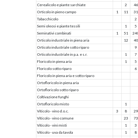
Cerealicolo e piante sarchiate
2
46
Orticolo in pieno campo
1
11
31
Tabacchicolo
2
Semi oleosi e piante tessili
1
5
Seminativi combinati
1
51
24
Orticolo industriale in piena aria
12
40
Orticolo industriale sotto riparo
9
Orticolo industriale in p.a. e s.r.
1
7
Floricolo in piena aria
1
5
Floricolo sotto riparo
6
Floricolo in piena aria e sotto riparo
Ortofloricolo in piena aria
Ortofloricolo sotto riparo
Coltivazione funghi
Ortofloricolo misto
1
Viticolo - vino d.o.c.
3
8
29
Viticolo - vino comune
23
73
Viticolo - vini misti
1
3
Viticolo - uva da tavola
1
8