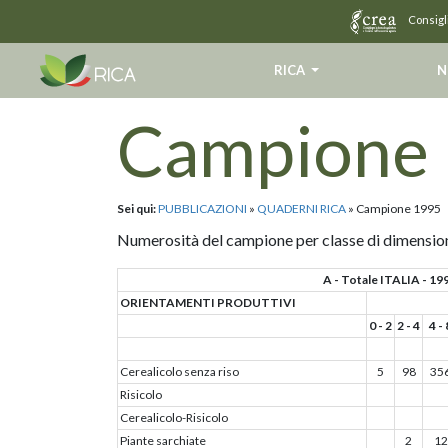
Consigli
RICA
N
Campione
Sei qui:
PUBBLICAZIONI
»
QUADERNI RICA
» Campione 1995
Numerosità del campione per classe di dimensio
A - Totale ITALIA - 19
ORIENTAMENTI PRODUTTIVI
0 - 2
2 - 4
4 - 
Cerealicolo senza riso
5
98
35
Risicolo
Cerealicolo-Risicolo
Piante sarchiate
2
12