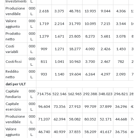
Investimenti
L.
Produzione
000
2.618
3.375
48.781
13.935
9.044
4.306
12.
vendibile
L.
Valore
000
1.719
2.214
31.793
10.095
7.215
3.544
10.
aggiunto
L.
Prodotto
000
1.279
1.671
25.805
8.273
5.681
3.078
8.8
netto
L.
Costi
000
909
1.271
18.277
4.092
2.426
1.450
3.2
variabili
L.
000
Costi fissi
811
1.041
10.963
3.700
2.467
782
2.4
L.
Reddito
000
933
1.140
19.604
6.264
4.297
2.093
7.1
netto
L.
dati per ULT
Capitale
000
714.756
522.146
162.965
292.388
348.023
296.821
288.
fondiario
L.
Capitale
000
96.604
73.356
27.913
99.709
37.899
36.296
42.
esercizio
L.
Produzione
000
71.207
62.394
58.082
80.352
52.171
44.668
76.
vendibile
L.
Valore
000
46.740
40.939
37.855
58.209
41.617
36.756
60.
aggiunto
L.