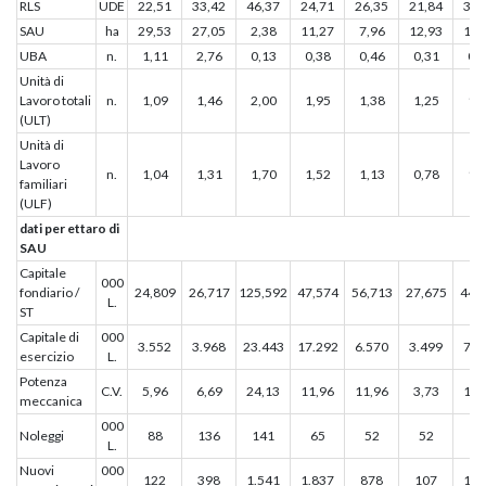
RLS
UDE
22,51
33,42
46,37
24,71
26,35
21,84
35,
SAU
ha
29,53
27,05
2,38
11,27
7,96
12,93
10,
UBA
n.
1,11
2,76
0,13
0,38
0,46
0,31
0,
Unità di
Lavoro totali
n.
1,09
1,46
2,00
1,95
1,38
1,25
1,
(ULT)
Unità di
Lavoro
n.
1,04
1,31
1,70
1,52
1,13
0,78
1,
familiari
(ULF)
dati per ettaro di
SAU
Capitale
000
fondiario /
24,809
26,717
125,592
47,574
56,713
27,675
44,
L.
ST
Capitale di
000
3.552
3.968
23.443
17.292
6.570
3.499
7.0
esercizio
L.
Potenza
C.V.
5,96
6,69
24,13
11,96
11,96
3,73
10,
meccanica
000
Noleggi
88
136
141
65
52
52
12
L.
Nuovi
000
122
398
1.541
1.837
878
107
1.1