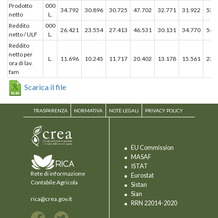
Prodotto
000
34.792
30.896
30.725
47.702
32.771
31.922
53.
netto
L.
Reddito
000
26.421
23.554
27.413
46.531
30.131
34.770
54.
netto / ULF
L.
Reddito
netto per
L.
11.696
10.245
11.717
20.402
13.178
15.561
23.
ora di lav.
fam
Scarica il file
TRASPARENZA
NORMATIVA
NOTE LEGALI
PRIVACY POLICY
EU Commission
MASAF
ISTAT
Rete di informazione
Eurostat
Contabile Agricola
Sistan
Sian
rica@crea.gov.it
RRN 22014-2020