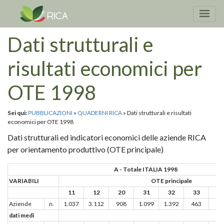
Dati strutturali e
risultati economici per
OTE 1998
Sei qui:
PUBBLICAZIONI
»
QUADERNI RICA
» Dati strutturali e risultati
economici per OTE 1998
Dati strutturali ed indicatori economici delle aziende RICA
per orientamento produttivo (OTE principale)
A - Totale ITALIA 1998
VARIABILI
OTE principale
11
12
20
31
32
33
3
Aziende
n.
1.037
3.112
908
1.099
1.392
463
68
dati medi