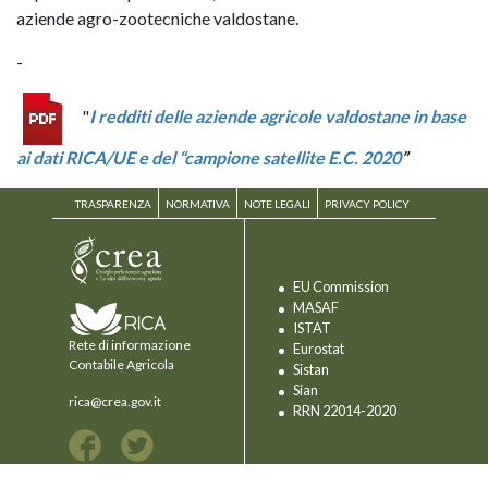
aziende agro-zootecniche valdostane.
-
"
I redditi delle aziende agricole valdostane in base
ai dati RICA/UE e del “campione satellite E.C. 2020
”
TRASPARENZA
NORMATIVA
NOTE LEGALI
PRIVACY POLICY
EU Commission
MASAF
ISTAT
Rete di informazione
Eurostat
Contabile Agricola
Sistan
Sian
rica@crea.gov.it
RRN 22014-2020