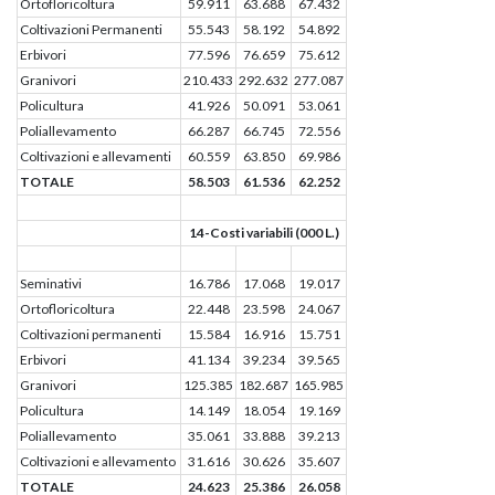
Ortofloricoltura
59.911
63.688
67.432
Coltivazioni Permanenti
55.543
58.192
54.892
Erbivori
77.596
76.659
75.612
Granivori
210.433
292.632
277.087
Policultura
41.926
50.091
53.061
Poliallevamento
66.287
66.745
72.556
Coltivazioni e allevamenti
60.559
63.850
69.986
TOTALE
58.503
61.536
62.252
14-Costi variabili (000 L.)
Seminativi
16.786
17.068
19.017
Ortofloricoltura
22.448
23.598
24.067
Coltivazioni permanenti
15.584
16.916
15.751
Erbivori
41.134
39.234
39.565
Granivori
125.385
182.687
165.985
Policultura
14.149
18.054
19.169
Poliallevamento
35.061
33.888
39.213
Coltivazioni e allevamento
31.616
30.626
35.607
TOTALE
24.623
25.386
26.058