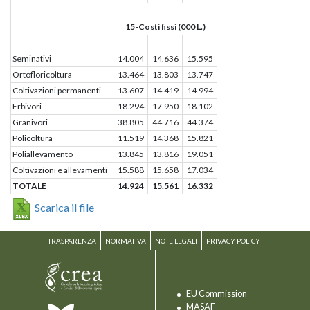
15-Costi fissi (000 L.)
Seminativi
14.004
14.636
15.595
Ortofloricoltura
13.464
13.803
13.747
Coltivazioni permanenti
13.607
14.419
14.994
Erbivori
18.294
17.950
18.102
Granivori
38.805
44.716
44.374
Policoltura
11.519
14.368
15.821
Poliallevamento
13.845
13.816
19.051
Coltivazioni e allevamenti
15.588
15.658
17.034
TOTALE
14.924
15.561
16.332
Scarica il file
TRASPARENZA
NORMATIVA
NOTE LEGALI
PRIVACY POLICY
EU Commission
MASAF