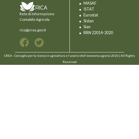
MASAF
ISTAT
Rete di informazione
Eurostat
Contabile Agricola
Sistan
Sian
rica@crea.gov.it
RRN 22014-2020
CREA - Consiglio per la ricerca in agricoltura e l'analisi dell'economia agraria 2026 | All Rights
Reserved