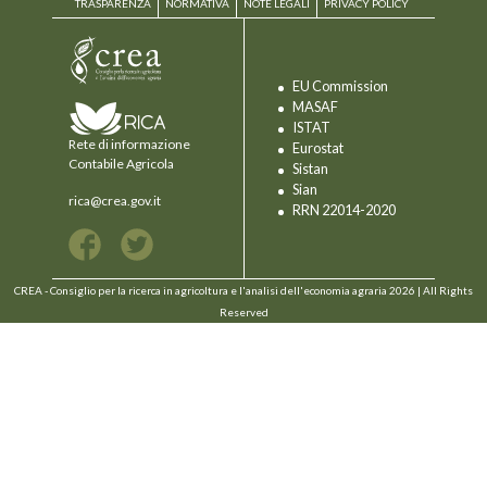
TRASPARENZA
NORMATIVA
NOTE LEGALI
PRIVACY POLICY
EU Commission
MASAF
ISTAT
Rete di informazione
Eurostat
Contabile Agricola
Sistan
Sian
rica@crea.gov.it
RRN 22014-2020
CREA - Consiglio per la ricerca in agricoltura e l'analisi dell'economia agraria 2026 | All Rights
Reserved