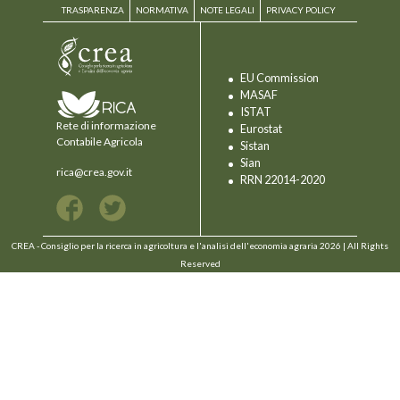
TRASPARENZA
NORMATIVA
NOTE LEGALI
PRIVACY POLICY
EU Commission
MASAF
ISTAT
Rete di informazione
Eurostat
Contabile Agricola
Sistan
Sian
rica@crea.gov.it
RRN 22014-2020
CREA - Consiglio per la ricerca in agricoltura e l'analisi dell'economia agraria 2026 | All Rights
Reserved