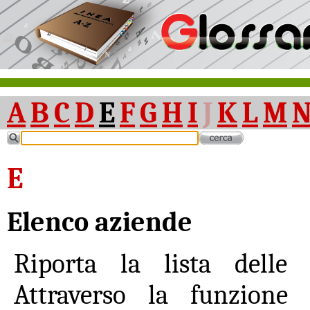
A
B
C
D
E
F
G
H
I
J
K
L
M
E
Elenco aziende
Riporta la lista delle 
Attraverso la funzione