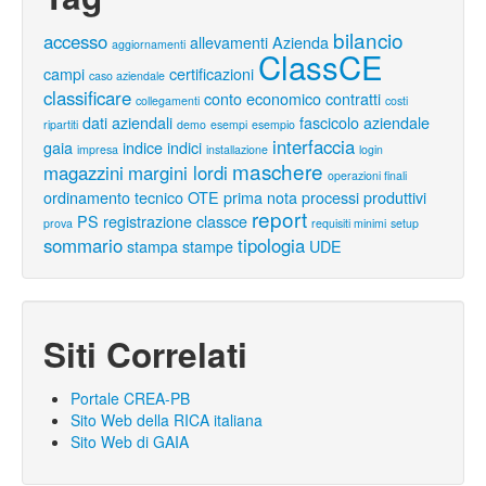
bilancio
accesso
allevamenti
Azienda
aggiornamenti
ClassCE
campi
certificazioni
caso aziendale
classificare
conto economico
contratti
collegamenti
costi
dati aziendali
fascicolo aziendale
ripartiti
demo
esempi
esempio
interfaccia
gaia
indice
indici
impresa
installazione
login
maschere
magazzini
margini lordi
operazioni finali
ordinamento tecnico
OTE
prima nota
processi produttivi
report
PS
registrazione classce
prova
requisiti minimi
setup
sommario
tipologia
stampa
stampe
UDE
Siti Correlati
Portale CREA-PB
Sito Web della RICA italiana
Sito Web di GAIA