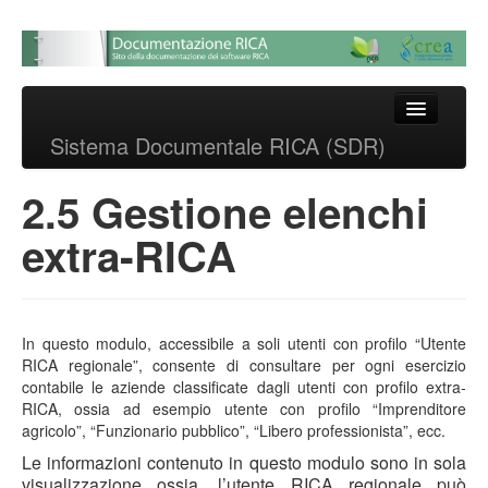
Sistema Documentale
RICA (SDR)
Skip to primary content
Skip to secondary content
Main menu
Sistema Documentale RICA (SDR)
Sistema documentale delle
procedure RICA
2.5 Gestione elenchi
extra-RICA
In questo modulo, accessibile a soli utenti con profilo “Utente
RICA regionale”, consente di consultare per ogni esercizio
contabile le aziende classificate dagli utenti con profilo extra-
RICA, ossia ad esempio utente con profilo “Imprenditore
agricolo”, “Funzionario pubblico”, “Libero professionista”, ecc.
Le informazioni contenuto in questo modulo sono in sola
visualizzazione ossia, l’utente RICA regionale può