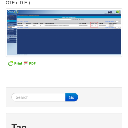
OTE e D.E.).
Go
Tag