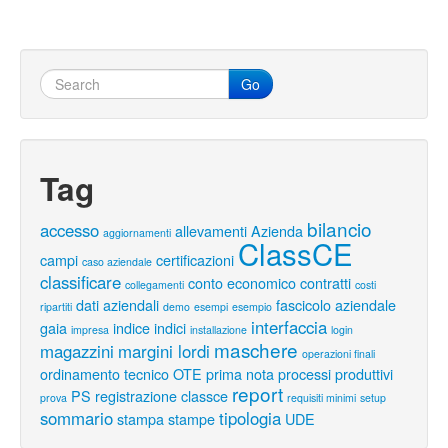
Go
Tag
bilancio
accesso
allevamenti
Azienda
aggiornamenti
ClassCE
campi
certificazioni
caso aziendale
classificare
conto economico
contratti
collegamenti
costi
dati aziendali
fascicolo aziendale
ripartiti
demo
esempi
esempio
interfaccia
gaia
indice
indici
impresa
installazione
login
maschere
magazzini
margini lordi
operazioni finali
ordinamento tecnico
OTE
prima nota
processi produttivi
report
PS
registrazione classce
prova
requisiti minimi
setup
sommario
tipologia
stampa
stampe
UDE