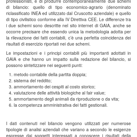
professionisti, e di produrre contemporaneamente due schemi
di bilancio: quello di tipo economico-agrario (denominato
riclassificato INEA ed utilizzato dal Cruscotto aziendale) e quello
di tipo civilistico conforme alla IV Direttiva CEE. Le differenze tra
i due schemi sono descritte nel sito internet di GAIA, anche se
occorre precisare che essendo unica la metodologia adotta per
la rilevazione dei fatti contabili, c’è una perfetta coincidenza dei
risultati di esercizio riportati nei due schemi.
Le impostazioni e i principi contabili più importanti adottati in
GAIA e che hanno un impatto sulla redazione del bilancio, si
possono sintetizzare nei seguenti punti:
metodo contabile della partita doppia;
sistema del reddito;
ammortamento dei cespiti al costo storico;
valutazione delle attività biologiche al fair value;
ammortamento degli animali da riproduzione o da vita;
la competenza amministrativa dei fatti gestionali.
I dati contenuti nel bilancio vengono utilizzati per numerose
tipologie di analisi aziendali che variano a secondo le esigenze
espresse dai soggetti interessati a conoscere i risultati della