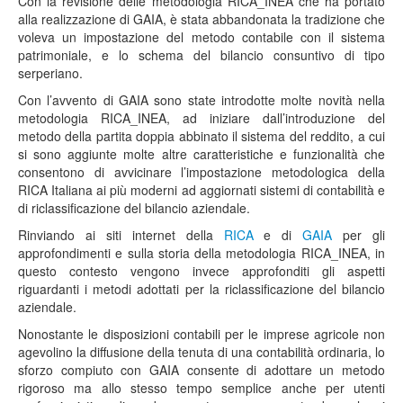
Con la revisione delle metodologia RICA_INEA che ha portato
alla realizzazione di GAIA, è stata abbandonata la tradizione che
voleva un impostazione del metodo contabile con il sistema
patrimoniale, e lo schema del bilancio consuntivo di tipo
serperiano.
Con l’avvento di GAIA sono state introdotte molte novità nella
metodologia RICA_INEA, ad iniziare dall’introduzione del
metodo della partita doppia abbinato il sistema del reddito, a cui
si sono aggiunte molte altre caratteristiche e funzionalità che
consentono di avvicinare l’impostazione metodologica della
RICA Italiana ai più moderni ad aggiornati sistemi di contabilità e
di riclassificazione del bilancio aziendale.
Rinviando ai siti internet della
RICA
e di
GAIA
per gli
approfondimenti e sulla storia della metodologia RICA_INEA, in
questo contesto vengono invece approfonditi gli aspetti
riguardanti i metodi adottati per la riclassificazione del bilancio
aziendale.
Nonostante le disposizioni contabili per le imprese agricole non
agevolino la diffusione della tenuta di una contabilità ordinaria, lo
sforzo compiuto con GAIA consente di adottare un metodo
rigoroso ma allo stesso tempo semplice anche per utenti