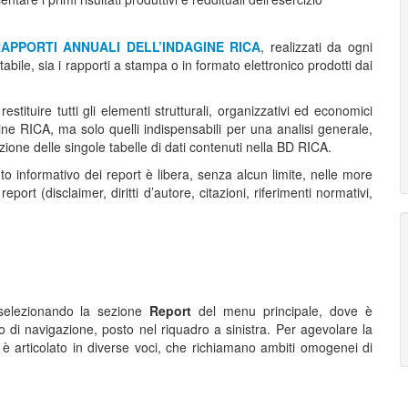
APPORTI ANNUALI DELL’INDAGINE RICA
, realizzati da ogni
bile, sia i rapporti a stampa o in formato elettronico prodotti dai
tituire tutti gli elementi strutturali, organizzativi ed economici
gine RICA, ma solo quelli indispensabili per una analisi generale,
ione delle singole tabelle di dati contenuti nella BD RICA.
to informativo dei report è libera, senza alcun limite, nelle more
port (disclaimer, diritti d’autore, citazioni, riferimenti normativi,
 selezionando la sezione
Report
del menu principale, dove è
ero di navigazione, posto nel riquadro a sinistra. Per agevolare la
ro è articolato in diverse voci, che richiamano ambiti omogenei di