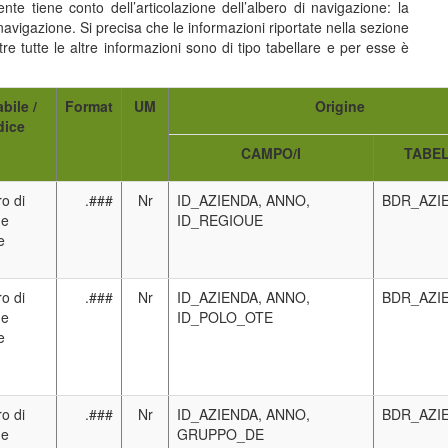
te tiene conto dell’articolazione dell’albero di navigazione: la
navigazione. Si precisa che le informazioni riportate nella sezione
e tutte le altre informazioni sono di tipo tabellare e per esse è
abile /
Format
UM
Origine
dice
CAMPO/I
TABEL
o di
.###
Nr
ID_AZIENDA, ANNO,
BDR_AZI
de
ID_REGIOUE
e
o di
.###
Nr
ID_AZIENDA, ANNO,
BDR_AZI
de
ID_POLO_OTE
e
o di
.###
Nr
ID_AZIENDA, ANNO,
BDR_AZI
de
GRUPPO_DE