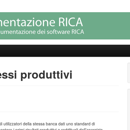
le RICA (SDR)
elle procedure RICA
ssi produttivi
li utilizzatori della stessa banca dati uno standard di
re i primi risultati produttivi e reddituali dell’esercizio