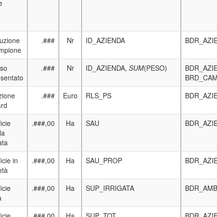
e
buzione
.###
Nr
ID_AZIENDA
BDR_AZI
ampione
rso
.###
Nr
ID_AZIENDA,
SUM
(PESO)
BDR_AZI
esentato
BRD_CAM
zione
.###
Euro
RLS_PS
BDR_AZI
ard
icie
.###,00
Ha
SAU
BDR_AZI
la
ata
icie in
.###,00
Ha
SAU_PROP
BDR_AZI
età
icie
.###,00
Ha
SUP_IRRIGATA
BDR_AMB
a
icie
.###,00
Ha
SUP_TOT
BDR_AZI