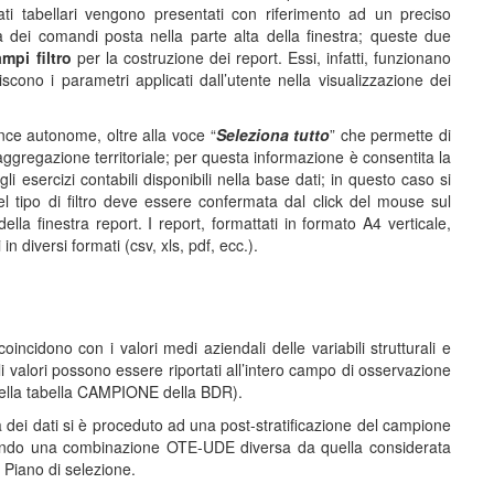
dati tabellari vengono presentati con riferimento ad un preciso
ra dei comandi posta nella parte alta della finestra; queste due
mpi filtro
per la costruzione dei report. Essi, infatti, funzionano
scono i parametri applicati dall’utente nella visualizzazione dei
nce autonome, oltre alla voce “
Seleziona tutto
” che permette di
ggregazione territoriale; per questa informazione è consentita la
li esercizi contabili disponibili nella base dati; in questo caso si
l tipo di filtro deve essere confermata dal click del mouse sul
lla finestra report. I report, formattati in formato A4 verticale,
 diversi formati (csv, xls, pdf, ecc.).
oincidono con i valori medi aziendali delle variabili strutturali e
 tali valori possono essere riportati all’intero campo di osservazione
 nella tabella CAMPIONE della BDR).
ica dei dati si è proceduto ad una post-stratificazione del campione
econdo una combinazione OTE-UDE diversa da quella considerata
 Piano di selezione.