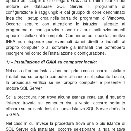
oppure per scegliere di collegare GAIA ad un’altra istanza del
motore del database SQL Server. Il programma di
configurazione è raggiungibile dal gruppo di icone denominato
Inea che il setup crea nella barra dei programmi di Windows.
Occorre seguire con attenzione le istruzioni allegate al
programma di configurazione onde evitare malfunzionamenti
oppure installazioni incomplete. Comunque per qualsiasi motivo
INEA non risponde per eventuali danni diretti o indiretti al
proprio computer o ai software già installati che potrebbero
insorgere nel corso dell’installazione o configurazione.
1) – Installazione di GAIA su computer locale:
Nel caso di prima installazione per prima cosa occorre installare
il database sul proprio computer cliccando sul pulsante Locale,
la procedura verifica se nel proprio computer è presente il
motore SQL Server.
Se la procedura non trova alcuna istanza installata, il riquadro
“istanze trovate sul computer risulta vuoto; occorre pertanto
cliccare sul pulsante Installa nuova istanza SQL Server dedicata
a GAIA.
Nel caso in cui invece la procedura trova una o più istanze di
SQL Server già installate, occorre selezionare la riga relativa