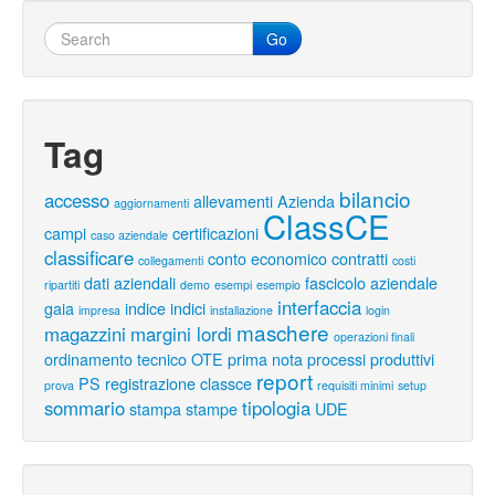
Go
Tag
bilancio
accesso
allevamenti
Azienda
aggiornamenti
ClassCE
campi
certificazioni
caso aziendale
classificare
conto economico
contratti
collegamenti
costi
dati aziendali
fascicolo aziendale
ripartiti
demo
esempi
esempio
interfaccia
gaia
indice
indici
impresa
installazione
login
maschere
magazzini
margini lordi
operazioni finali
ordinamento tecnico
OTE
prima nota
processi produttivi
report
PS
registrazione classce
prova
requisiti minimi
setup
sommario
tipologia
stampa
stampe
UDE