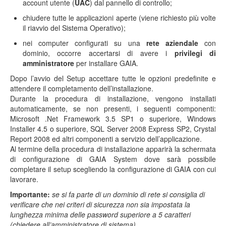
account utente (
UAC
) dal pannello di controllo;
chiudere tutte le applicazioni aperte (viene richiesto più volte
il riavvio del Sistema Operativo);
nei computer configurati su una
rete aziendale
con
dominio, occorre accertarsi di avere i
privilegi di
amministratore
per installare GAIA.
Dopo l’avvio del Setup accettare tutte le opzioni predefinite e
attendere il completamento dell’installazione.
Durante la procedura di installazione, vengono installati
automaticamente, se non presenti, i seguenti componenti:
Microsoft .Net Framework 3.5 SP1 o superiore, Windows
Installer 4.5 o superiore, SQL Server 2008 Express SP2, Crystal
Report 2008 ed altri componenti a servizio dell’applicazione.
Al termine della procedura di installazione apparirà la schermata
di configurazione di GAIA System dove sarà possibile
completare il setup scegliendo la configurazione di GAIA con cui
lavorare.
Importante:
se si fa parte di un dominio di rete si consiglia di
verificare che nei criteri di sicurezza non sia impostata la
lunghezza minima delle password superiore a 5 caratteri
(chiedere all’amministratore di sistema).