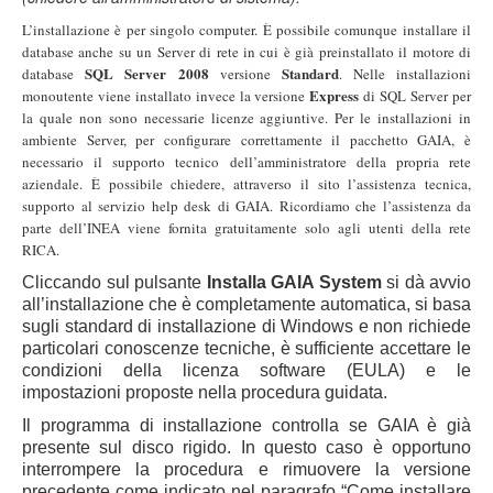
L’installazione è per singolo computer. È possibile comunque installare il
database anche su un Server di rete in cui è già preinstallato il motore di
SQL Server
2008
Standard
database
versione
. Nelle installazioni
Express
monoutente viene installato invece la versione
di SQL Server per
la quale non sono necessarie licenze aggiuntive. Per le installazioni in
ambiente Server, per configurare correttamente il pacchetto GAIA, è
necessario il supporto tecnico dell’amministratore della propria rete
aziendale. È possibile chiedere, attraverso il sito l’assistenza tecnica,
supporto al servizio help desk di GAIA. Ricordiamo che l’assistenza da
parte dell’INEA viene fornita gratuitamente solo agli utenti della rete
RICA.
Cliccando sul pulsante
Installa GAIA System
si dà avvio
all’installazione che è completamente automatica, si basa
sugli standard di installazione di Windows e non richiede
particolari conoscenze tecniche, è sufficiente accettare le
condizioni della licenza software (EULA) e le
impostazioni proposte nella procedura guidata.
Il programma di installazione controlla se GAIA è già
presente sul disco rigido. In questo caso è opportuno
interrompere la procedura e rimuovere la versione
precedente come indicato nel paragrafo “Come installare