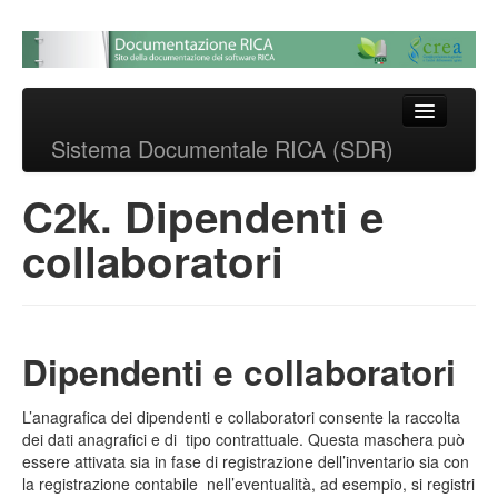
Sistema Documentale
RICA (SDR)
Skip to primary content
Skip to secondary content
Main menu
Sistema Documentale RICA (SDR)
Sistema documentale delle
procedure RICA
C2k. Dipendenti e
collaboratori
Dipendenti e collaboratori
L’anagrafica dei dipendenti e collaboratori consente la raccolta
dei dati anagrafici e di tipo contrattuale. Questa maschera può
essere attivata sia in fase di registrazione dell’inventario sia con
la registrazione contabile nell’eventualità, ad esempio, si registri