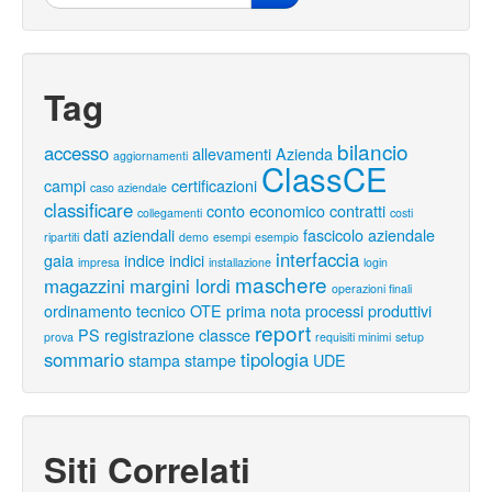
Tag
bilancio
accesso
allevamenti
Azienda
aggiornamenti
ClassCE
campi
certificazioni
caso aziendale
classificare
conto economico
contratti
collegamenti
costi
dati aziendali
fascicolo aziendale
ripartiti
demo
esempi
esempio
interfaccia
gaia
indice
indici
impresa
installazione
login
maschere
magazzini
margini lordi
operazioni finali
ordinamento tecnico
OTE
prima nota
processi produttivi
report
PS
registrazione classce
prova
requisiti minimi
setup
sommario
tipologia
stampa
stampe
UDE
Siti Correlati