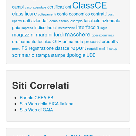
ClassCE
campi
certificazioni
caso aziendale
classificare
conto economico
contratti
collegamenti
costi
dati aziendali
fascicolo aziendale
ripartiti
demo
esempi
esempio
interfaccia
gaia
indice
indici
impresa
installazione
login
maschere
magazzini
margini lordi
operazioni finali
ordinamento tecnico
OTE
prima nota
processi produttivi
report
PS
registrazione classce
prova
requisiti minimi
setup
sommario
tipologia
stampa
stampe
UDE
Siti Correlati
Portale CREA-PB
Sito Web della RICA italiana
Sito Web di GAIA