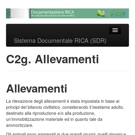
Sistema Documentale
RICA (SDR)
Skip to primary content
Skip to secondary content
Main menu
Sistema Documentale RICA (SDR)
Sistema documentale delle
procedure RICA
C2g. Allevamenti
Allevamenti
La rilevazione degli allevamenti è stata impostata in base ai
principi del bilancio civilistico, considerando il bestiame adulto,
destinato alla riproduzione e/o alla produzione,
un’immobilizzazione materiale ed in quanto tale da
ammortizzare.
Gli animali sono aggregati in due grandi gruppi: quelli giovani e