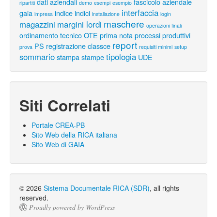
dati aziendali
fascicolo aziendale
ripartiti
demo
esempi
esempio
interfaccia
gaia
indice
indici
impresa
installazione
login
maschere
magazzini
margini lordi
operazioni finali
ordinamento tecnico
OTE
prima nota
processi produttivi
report
PS
registrazione classce
prova
requisiti minimi
setup
sommario
tipologia
stampa
stampe
UDE
Siti Correlati
Portale CREA-PB
Sito Web della RICA italiana
Sito Web di GAIA
© 2026
Sistema Documentale RICA (SDR)
, all rights
reserved.
Proudly powered by WordPress